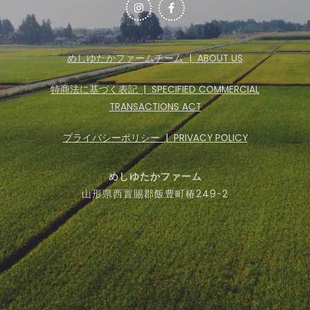
めしゆたかファームチーム | ABOUT US
特商法に基づく表記 | SPECIFIED COMMERCIAL
TRANSACTIONS ACT
プライバシーポリシー | PRIVACY POLICY
めしゆたかファーム​
山形県西置賜郡飯豊町椿249-2