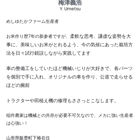
梅津義浩
Y. Umetsu
めしゆたかファーム生産者
柔軟な思考、謙虚な姿勢を大
お米作り歴7年の新参者ですが、
事に、
美味しいお米がとれるよう、
今の気候にあった栽培方
法を日々試行錯誤しながら実践してます
車の整備工をしていたほど機械いじりが大好きで、各パーツ
を個別で手に入れ、オリジナルの車を作り、公道で走らせる
ほどの腕前
トラクターや田植え機の修理もささっとこなします。
稲作農家は機械との共存が必要不可欠なので、メカに強い生産者
は心強い！
山形県飯豊町下椿在住