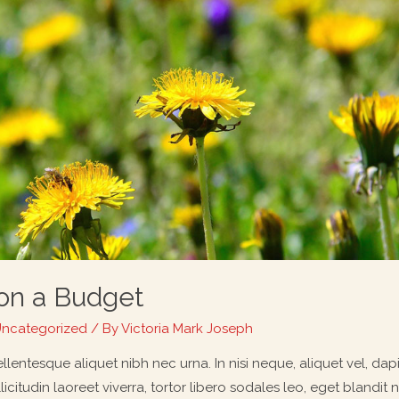
on a Budget
ncategorized
/ By
Victoria Mark Joseph
llentesque aliquet nibh nec urna. In nisi neque, aliquet vel, dapibu
licitudin laoreet viverra, tortor libero sodales leo, eget blandit 